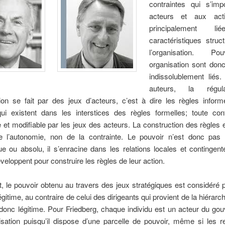
contraintes qui s’im
acteurs et aux act
principalement l
caractéristiques struc
l’organisation. P
organisation sont don
indissolublement liés
auteurs, la régul
tion se fait par des jeux d’acteurs, c’est à dire les règles inform
qui existent dans les interstices des règles formelles; toute cont
 et modifiable par les jeux des acteurs. La construction des règles 
de l’autonomie, non de la contrainte. Le pouvoir n’est donc pas
ue ou absolu, il s’enracine dans les relations locales et contingen
veloppent pour construire les règles de leur action.
 le pouvoir obtenu au travers des jeux stratégiques est considéré 
itime, au contraire de celui des dirigeants qui provient de la hiérarchi
 donc légitime. Pour Friedberg, chaque individu est un acteur du g
isation puisqu’il dispose d’une parcelle de pouvoir, même si les r