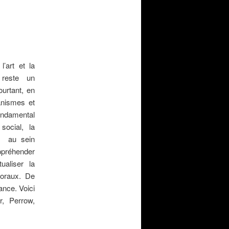
l’art et la
 reste un
urtant, en
nismes et
ondamental
social, la
ité au sein
ppréhender
ualiser la
moraux. De
nce. Voici
, Perrow,