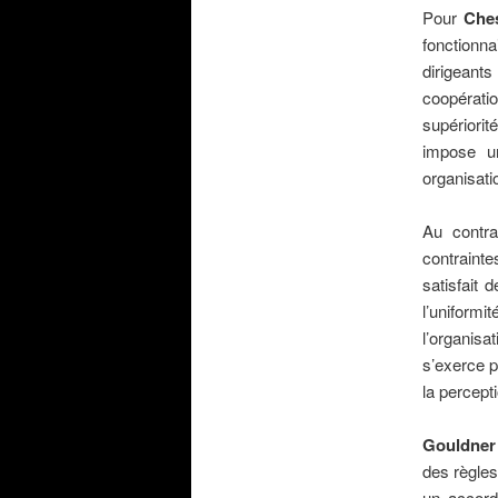
Pour
Che
fonctionna
dirigeant
coopératio
supériorité
impose un
organisati
.
Au contra
contrainte
satisfait 
l’uniform
l’organisa
s’exerce p
la percept
.
Gouldner
des règles
un accord 