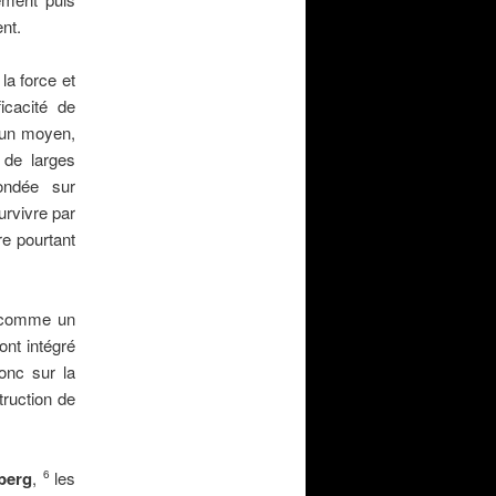
nt.
a force et
icacité de
u’un moyen,
 de larges
fondée sur
urvivre par
re pourtant
re comme un
ont intégré
donc sur la
truction de
dberg
,
les
6