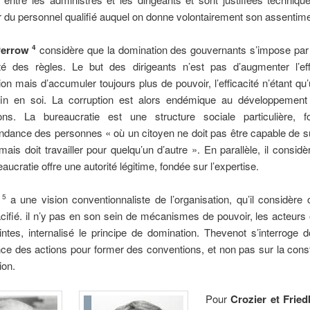
 du personnel qualifié auquel on donne volontairement son assentime
Perrow
considère que la domination des gouvernants s’impose par l
4
mité des règles. Le but des dirigeants n’est pas d’augmenter l’eff
tion mais d’accumuler toujours plus de pouvoir, l’efficacité n’étant q
in en soi. La corruption est alors endémique au développement
ions. La bureaucratie est une structure sociale particulière, 
endance des personnes « où un citoyen ne doit pas être capable de s
ais doit travailler pour quelqu’un d’autre ». En parallèle, il considè
aucratie offre une autorité légitime, fondée sur l’expertise.
t
a une vision conventionnaliste de l’organisation, qu’il considè
5
cifié. il n’y pas en son sein de mécanismes de pouvoir, les acteurs 
intes, internalisé le principe de domination. Thevenot s’interroge 
e des actions pour former des conventions, et non pas sur la cons
ion.
Pour
Crozier et Frie