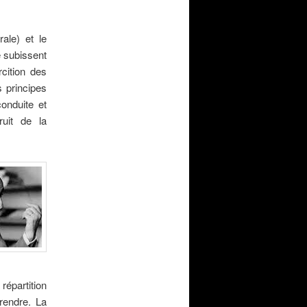
rale) et le
e subissent
rcition des
s principes
onduite et
ruit de la
 répartition
prendre. La