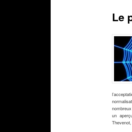
Le 
l’accepta
normalisa
nombreux 
un aperç
Thevenot, 
.