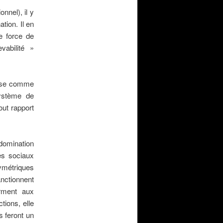
nnel), il y
tion. Il en
ne force de
vabilité »
ilise comme
système de
out rapport
 domination
es sociaux
étriques
anctionnent
rment aux
tions, elle
s feront un