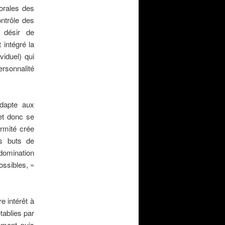
morales des
ontrôle des
n désir de
 intégré la
ividuel) qui
rsonnalité
’adapte aux
 et donc se
ormité crée
es buts de
 domination
ossibles, »
e intérêt à
tablies par
uement puis