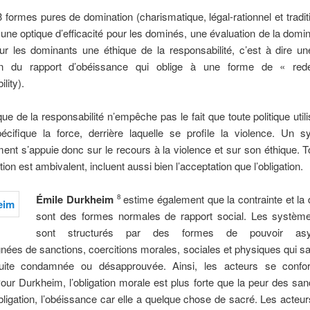
 formes pures de domination (charismatique, légal-rationnel et traditio
 une optique d’efficacité pour les dominés, une évaluation de la domina
ur les dominants une éthique de la responsabilité, c’est à dire u
ion du rapport d’obéissance qui oblige à une forme de « rede
lity).
que de la responsabilité n’empêche pas le fait que toute politique ut
cifique la force, derrière laquelle se profile la violence. Un 
nt s’appuie donc sur le recours à la violence et sur son éthique. T
ion est ambivalent, incluent aussi bien l’acceptation que l’obligation.
Émile Durkheim
estime également que la contrainte et la
8
sont des formes normales de rapport social. Les systèm
sont structurés par des formes de pouvoir asym
es de sanctions, coercitions morales, sociales et physiques qui s
uite condamnée ou désapprouvée. Ainsi, les acteurs se confo
ur Durkheim, l’obligation morale est plus forte que la peur des sanc
obligation, l’obéissance car elle a quelque chose de sacré. Les acteur