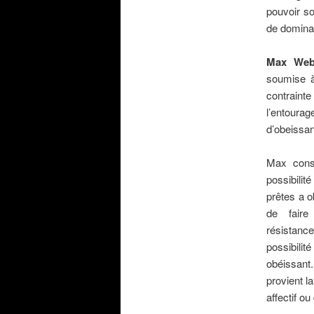
pouvoir so
de dominat
.
Max We
soumise à
contraint
l’entourag
d’obeissan
.
Max cons
possibilit
prêtes a o
de faire
résistance
possibili
obéissant
provient l
affectif ou
.