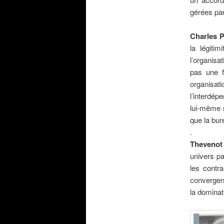
gérées par
.
Charles 
la légiti
l’organisa
pas une f
organisat
l’interdép
lui-même m
que la bure
.
Theveno
univers pa
les contra
convergenc
la dominat
.