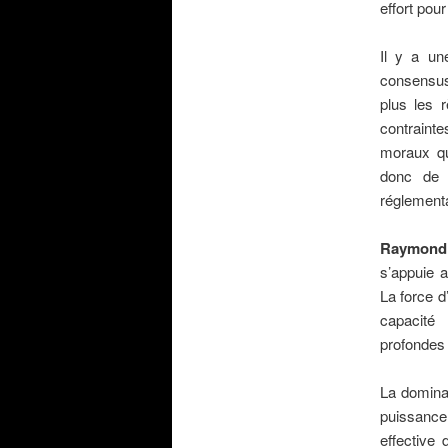
effort pou
.
Il y a une
consensus 
plus les r
contrainte
moraux qu
donc de c
réglementa
.
Raymond
s’appuie a
La force d
capacité
profondes
.
La dominat
puissance q
effective 