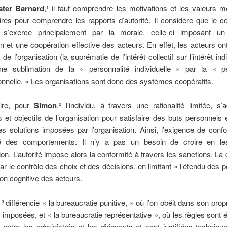
ster Barnard
,¹ il faut comprendre les motivations et les valeurs 
ires pour comprendre les rapports d’autorité. Il considère que le c
s s’exerce principalement par la morale, celle-ci imposant u
n et une coopération effective des acteurs. En effet, les acteurs ont
 de l’organisation (la suprématie de l’intérêt collectif sur l’intérêt ind
e sublimation de la « personnalité individuelle » par la « pe
onnelle. » Les organisations sont donc des systèmes coopératifs.
ire, pour
Simon
,² l’individu, à travers une rationalité limitée, s
s et objectifs de l’organisation pour satisfaire des buts personnels
des solutions imposées par l’organisation. Ainsi, l’exigence de conf
ité des comportements. Il n’y a pas un besoin de croire en l
tion. L’autorité impose alors la conformité à travers les sanctions. La
ar le contrôle des choix et des décisions, en limitant « l’étendu des p
ion cognitive des acteurs.
³
différencie « la bureaucratie punitive, » où l’on obéit dans son propr
 imposées, et « la bureaucratie représentative », où les règles sont é
entre les administrés et les dirigeants et sont justifiées techniq