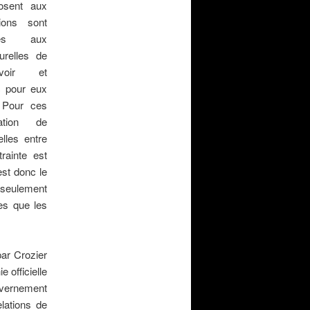
posent aux
ions sont
iées aux
turelles de
ouvoir et
c pour eux
. Pour ces
ation de
elles entre
rainte est
est donc le
 seulement
tes que les
par Crozier
e officielle
ouvernement
elations de