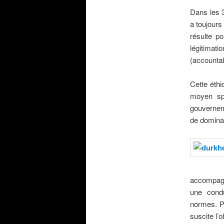
Dans les 3
a toujours
résulte po
légitimat
(accountabi
.
Cette éthi
moyen spé
gouverneme
de dominat
.
accompagné
une cond
normes. Po
suscite l’