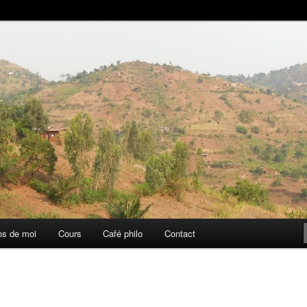
aise
os de moi
Cours
Café philo
Contact