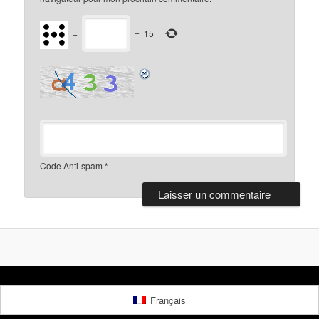
+
=
15
Code Anti-spam
*
Français