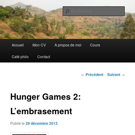
Aller
Discovery
au
Rech
contenu
principal
Guillaume Nicaise
Menu
Accueil
Mon CV
A propos de moi
Cours
principal
Café philo
Contact
Navigation
←
Précédent
Suivant
→
des
articles
Hunger Games 2:
L’embrasement
Publié le
29 décembre 2013