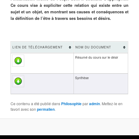
Ce cours vise à expliciter cette relation qui existe entre un
sujet et un objet, en montrant ses causes et conséquences et
la définition de l’être à travers ses besoins et désirs.
LIEN DE TÉLÉCHARGEMENT
NOM DU DOCUMENT
Résumé du cours sur le désir
Synthèse
Ce contenu a été publié dans
Philosophie
par
admin
. Mettez-le en
favori avec son
permalien
.