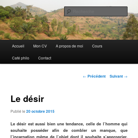
Aller
Discovery
au
Rech
contenu
principal
Guillaume Nicaise
Menu
Accueil
Mon CV
A propos de moi
Cours
principal
Café philo
Contact
Navigation
←
Précédent
Suivant
→
des
articles
Le désir
Publié le
20 octobre 2015
Le désir est aussi bien une tendance, celle de l’homme qui
souhaite posséder afin de combler un manque, que
l’incarnation même de l’objet dont il souhaite s’approprier.