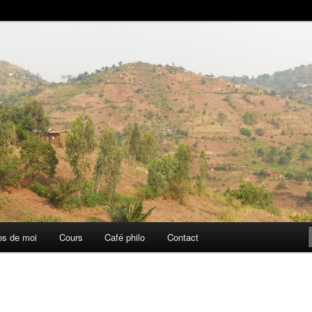
aise
os de moi
Cours
Café philo
Contact