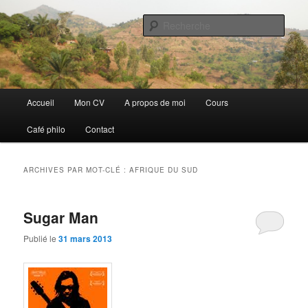
Aller
Aller
Discovery
au
au
Rech
contenu
contenu
principal
secondaire
Guillaume Nicaise
Menu
Accueil
Mon CV
A propos de moi
Cours
principal
Café philo
Contact
ARCHIVES PAR MOT-CLÉ :
AFRIQUE DU SUD
Sugar Man
Publié le
31 mars 2013