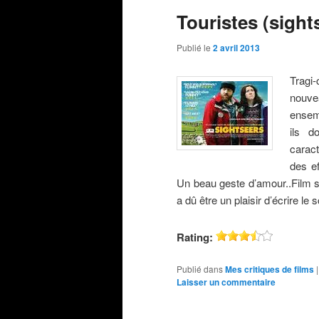
Touristes (sight
Publié le
2 avril 2013
Tragi-
nouve
ensem
ils d
carac
des ef
Un beau geste d’amour..Film sur
a dû être un plaisir d’écrire le 
Rating:
Publié dans
Mes critiques de films
Laisser un commentaire