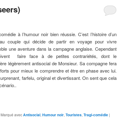
seers)
comédie à l’humour noir bien réussie. C’est l’histoire d’un
au couple qui décide de partir en voyage pour vivre
ble une aventure dans la campagne anglaise. Cependant
oivent faire face à de petites contrariétés, dont le
tère
légèrement
antisocial de Monsieur. Sa compagne fera
forts pour mieux le comprendre et être en phase avec lui.
prenant, farfelu, original et divertissant. On sent que cela
scénario..
|
Marqué avec
Antisocial
,
Humour noir
,
Touristes
,
Tragi-comédie
|