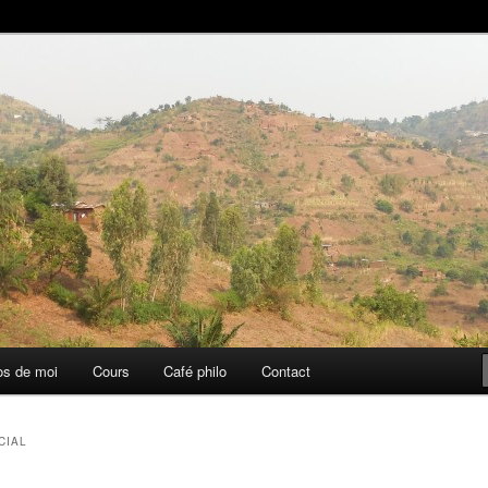
aise
os de moi
Cours
Café philo
Contact
CIAL