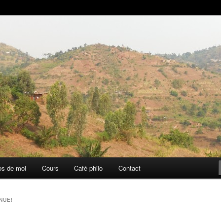
aise
os de moi
Cours
Café philo
Contact
NUE!