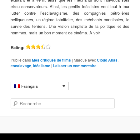
et/ou conservateurs. Ainsi, les gentils idéalistes vont tout à tour
lutter contre l’esclavagisme, des compagnies pétrolières
belliqueuses, un régime totalitaire, des méchants cannibales, la
survie des terriens. Une vision simpliste de la politique et des
hommes, mais un bon moment de cinéma. A voir
Rating:
Publié dans
Mes critiques de films
|
Marqué avec
Cloud Atlas
,
escalavage
,
idéalisme
|
Laisser un commentaire
Français
R
e
c
h
e
r
c