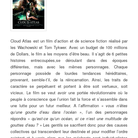
Cloud Atlas est un film d’action et de science fiction réalisé par
les Wachowski et Tom Tykwer. Avec un budget de 100 millions
de Dollars, le film a les moyens d’être beau. Il s’agit de 6 petites
histoires entrecoupées,se déroulant dans des époques
différentes, mais avec les mêmes personnages. Chaque
personnage possède de lourdes tendances héréditaires,
provenant, semble-t’il, de la réincarnation. Ainsi, les traits de
caractère se perpétuent et portent à être soit vertueux, soit
vicieux. Le film se veut avoir une portée révolutionnaire où le
peuple à conscience que l’union fait la force et s’assemble dans
une lutte pour un futur meilleur. A l’affirmation «
vous n’êtes
qu’une goutte d’eau dans l’océan »
, l’un des personnages
répondra «
qu’est-ce qu’un océan, si ce n’est une multitude de
gouttes d’eau ?
» Les gentils se sacrifient donc pour des causes
collectives qui transcendent leur destinée et pour modifier l’ordre
existant et à venir, alors que les méchants sont individualistes