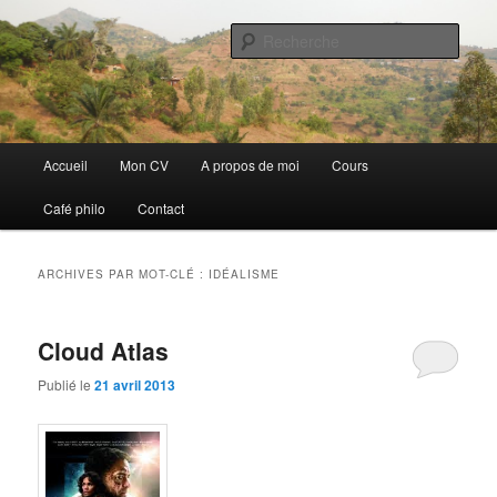
Aller
Aller
Discovery
au
au
Rech
contenu
contenu
principal
secondaire
Guillaume Nicaise
Menu
Accueil
Mon CV
A propos de moi
Cours
principal
Café philo
Contact
ARCHIVES PAR MOT-CLÉ :
IDÉALISME
Cloud Atlas
Publié le
21 avril 2013