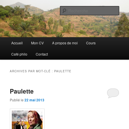
Aller
Aller
Discovery
au
au
Rech
contenu
contenu
principal
secondaire
Guillaume Nicaise
Menu
Accueil
Mon CV
A propos de moi
Cours
principal
Café philo
Contact
ARCHIVES PAR MOT-CLÉ :
PAULETTE
Paulette
Publié le
22 mai 2013