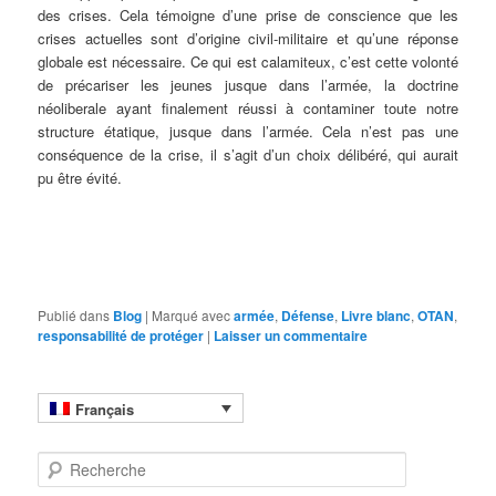
des crises. Cela témoigne d’une prise de conscience que les
crises actuelles sont d’origine civil-militaire et qu’une réponse
globale est nécessaire. Ce qui est calamiteux, c’est cette volonté
de précariser les jeunes jusque dans l’armée, la doctrine
néoliberale ayant finalement réussi à contaminer toute notre
structure étatique, jusque dans l’armée. Cela n’est pas une
conséquence de la crise, il s’agit d’un choix délibéré, qui aurait
pu être évité.
Publié dans
Blog
|
Marqué avec
armée
,
Défense
,
Livre blanc
,
OTAN
,
responsabilité de protéger
|
Laisser un commentaire
Français
R
e