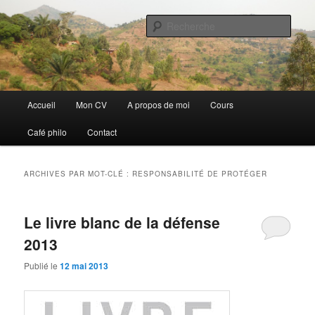
Aller
Aller
Discovery
au
au
Rech
contenu
contenu
principal
secondaire
Guillaume Nicaise
Menu
Accueil
Mon CV
A propos de moi
Cours
principal
Café philo
Contact
ARCHIVES PAR MOT-CLÉ :
RESPONSABILITÉ DE PROTÉGER
Le livre blanc de la défense
2013
Publié le
12 mai 2013