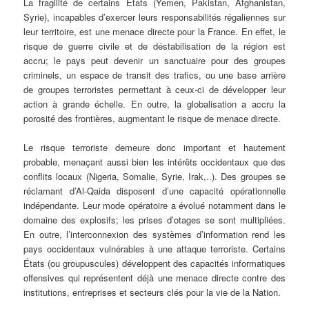
La fragilité de certains États (Yemen, Pakistan, Afghanistan,
Syrie), incapables d’exercer leurs responsabilités régaliennes sur
leur territoire, est une menace directe pour la France. En effet, le
risque de guerre civile et de déstabilisation de la région est
accru; le pays peut devenir un sanctuaire pour des groupes
criminels, un espace de transit des trafics, ou une base arrière
de groupes terroristes permettant à ceux-ci de développer leur
action à grande échelle. En outre, la globalisation a accru la
porosité des frontières, augmentant le risque de menace directe.
Le risque terroriste demeure donc important et hautement
probable, menaçant aussi bien les intérêts occidentaux que des
conflits locaux (Nigeria, Somalie, Syrie, Irak,..). Des groupes se
réclamant d’Al-Qaida disposent d’une capacité opérationnelle
indépendante. Leur mode opératoire a évolué notamment dans le
domaine des explosifs; les prises d’otages se sont multipliées.
En outre, l’interconnexion des systèmes d’information rend les
pays occidentaux vulnérables à une attaque terroriste. Certains
États (ou groupuscules) développent des capacités informatiques
offensives qui représentent déjà une menace directe contre des
institutions, entreprises et secteurs clés pour la vie de la Nation.