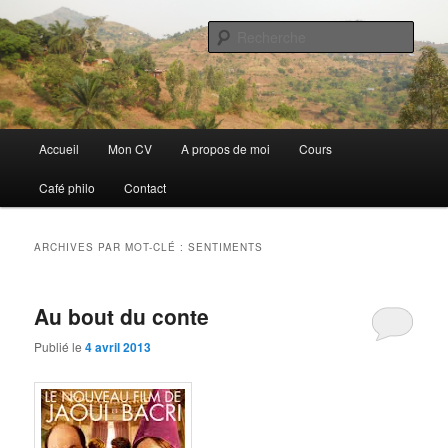
Aller
Aller
Discovery
au
au
Rech
contenu
contenu
principal
secondaire
Guillaume Nicaise
Menu
Accueil
Mon CV
A propos de moi
Cours
principal
Café philo
Contact
ARCHIVES PAR MOT-CLÉ :
SENTIMENTS
Au bout du conte
Publié le
4 avril 2013