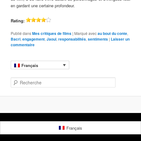
en gardant une certaine profondeur.
Rating:
Publié dans
Mes critiques de films
|
Marqué avec
au bout du conte
,
Bacri
,
engagement
,
Jaoui
,
responsabilités
,
sentiments
|
Laisser un
commentaire
Français
R
e
c
h
e
r
c
h
Français
e