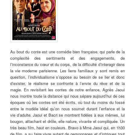
Au bout du conte est une comédie bien française, qui parle de la
complexité des sentiments et des engagements, de
l’inconstance du cœur et du corps, de la difficulté d’interagir dans
la vie moderne parisienne. Les liens familiaux y sont remis en
question, l’individualisme s’oppose au besoin de se lier et donc
d’exister, le réalisme se confronte à l’envie du rêve et de la
magie. En revisitant les contes de notre enfance, Agnès Jaoui
nous montre toute la distance qui nous sépare aujourd’hui de ces
époques où les contes ont été écrits, où tout du moins du fossé
entre le modèle idéal qu’on nous soumet durant l’enfance et la
vie d’adulte. Jaoui et Bacri se montrent fidèles à eux mêmes, lui
bougon, attachant et drôle, elle nature, vivante et compliquée. Un
très beau film, haut en couleurs. Bravo à Mme Jaoui qui, en 1h30
de film, a su faire vivre autant de personnages et d’intrigues tout