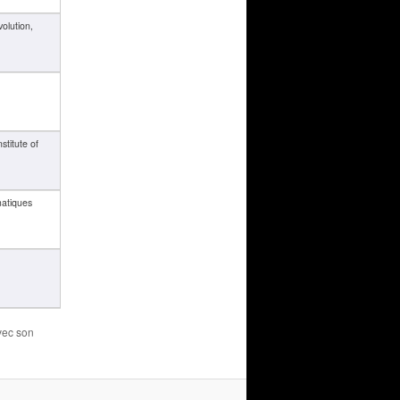
olution,
titute of
matiques
avec son