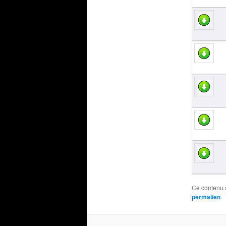
Ce contenu 
permalien
.