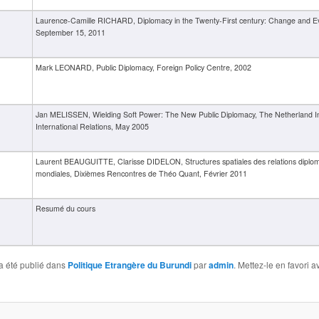
Laurence-Camille RICHARD, Diplomacy in the Twenty-First century: Change and Ev
September 15, 2011
Mark LEONARD, Public Diplomacy, Foreign Policy Centre, 2002
Jan MELISSEN, Wielding Soft Power: The New Public Diplomacy, The Netherland Ins
International Relations, May 2005
Laurent BEAUGUITTE, Clarisse DIDELON, Structures spatiales des relations diplo
mondiales, Dixièmes Rencontres de Théo Quant, Février 2011
Resumé du cours
a été publié dans
Politique Etrangère du Burundi
par
admin
. Mettez-le en favori 