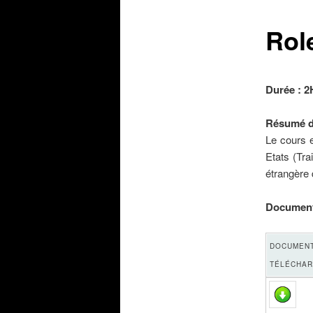
Role
Durée :
2
Résumé d
Le cours e
Etats (Tra
étrangère 
Document
DOCUMENT
TÉLÉCHA