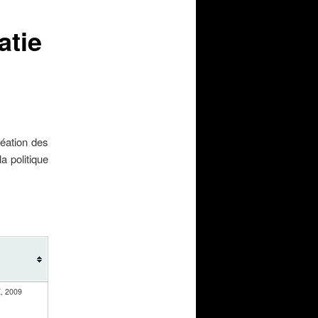
atie
réation des
a politique
X, 2009