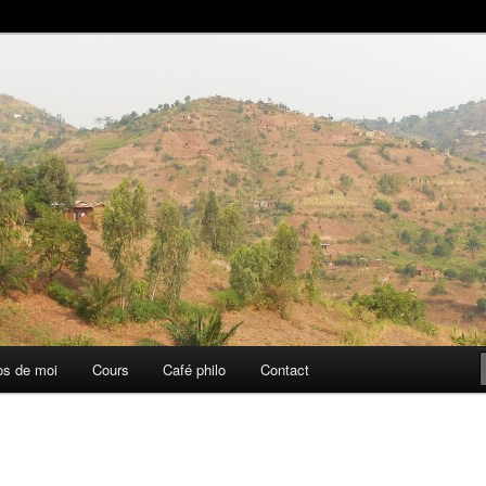
aise
os de moi
Cours
Café philo
Contact