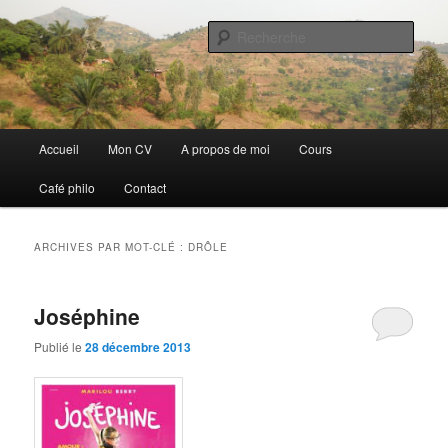
Aller
Aller
Discovery
au
au
Rech
contenu
contenu
principal
secondaire
Guillaume Nicaise
Menu
Accueil
Mon CV
A propos de moi
Cours
principal
Café philo
Contact
ARCHIVES PAR MOT-CLÉ :
DRÔLE
Joséphine
Publié le
28 décembre 2013