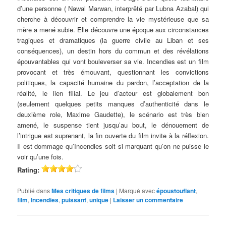
d’une personne ( Nawal Marwan, interprêté par Lubna Azabal) qui
cherche à découvrir et comprendre la vie mystérieuse que sa
mère a
mené
subie. Elle découvre une époque aux circonstances
tragiques et dramatiques (la guerre civile au Liban et ses
conséquences), un destin hors du commun et des révélations
épouvantables qui vont bouleverser sa vie. Incendies est un film
provocant et très émouvant, questionnant les convictions
politiques, la capacité humaine du pardon, l’acceptation de la
réalité, le lien filial. Le jeu d’acteur est globalement bon
(seulement quelques petits manques d’authenticité dans le
deuxième role, Maxime Gaudette), le scénario est très bien
amené, le suspense tient jusqu’au bout, le dénouement de
l’intrigue est suprenant, la fin ouverte du film invite à la réflexion.
Il est dommage qu’Incendies soit si marquant qu’on ne puisse le
voir qu’une fois.
Rating:
Publié dans
Mes critiques de films
|
Marqué avec
époustouflant
,
film
,
Incendies
,
puissant
,
unique
|
Laisser un commentaire