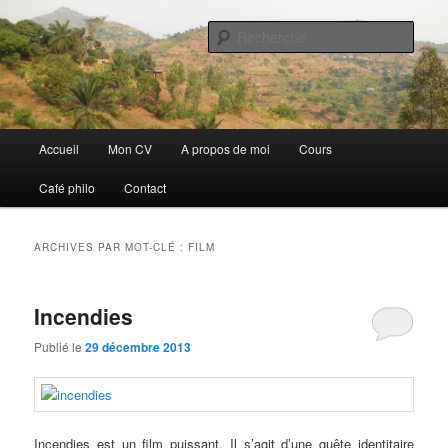
Aller
Aller
Discovery
au
au
Rech
contenu
contenu
principal
secondaire
Guillaume Nicaise
Menu
Accueil
Mon CV
A propos de moi
Cours
principal
Café philo
Contact
ARCHIVES PAR MOT-CLÉ :
FILM
Incendies
Publié le
29 décembre 2013
Incendies est un film puissant. Il s’agit d’une quête identitaire