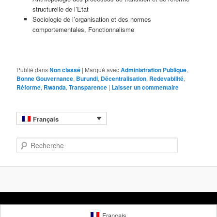
structurelle de l’Etat
Sociologie de l’organisation et des normes
comportementales, Fonctionnalisme
Publié dans
Non classé
|
Marqué avec
Administration Publique
,
Bonne Gouvernance
,
Burundi
,
Décentralisation
,
Redevabilité
,
Réforme
,
Rwanda
,
Transparence
|
Laisser un commentaire
Français
R
e
c
h
e
r
c
h
Français
e