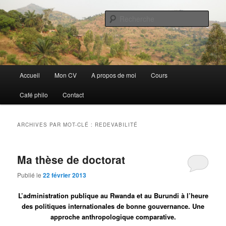
Aller
Aller
Discovery
au
au
Rech
contenu
contenu
principal
secondaire
Guillaume Nicaise
Menu
Accueil
Mon CV
A propos de moi
Cours
principal
Café philo
Contact
ARCHIVES PAR MOT-CLÉ :
REDEVABILITÉ
Ma thèse de doctorat
Publié le
22 février 2013
L’administration publique au Rwanda et au Burundi à l’heure
des politiques internationales de bonne gouvernance. Une
approche anthropologique comparative.