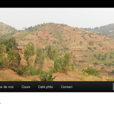
aise
os de moi
Cours
Café philo
Contact
A