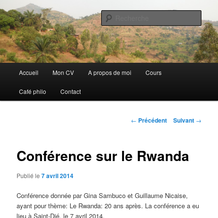
Aller
Discovery
au
Rech
contenu
principal
Guillaume Nicaise
Menu
Accueil
Mon CV
A propos de moi
Cours
principal
Café philo
Contact
Navigation
←
Précédent
Suivant
→
des
articles
Conférence sur le Rwanda
Publié le
7 avril 2014
Conférence donnée par Gina Sambuco et Guillaume Nicaise,
ayant pour thème: Le Rwanda: 20 ans après. La conférence a eu
lieu à Saint-Dié, le 7 avril 2014.