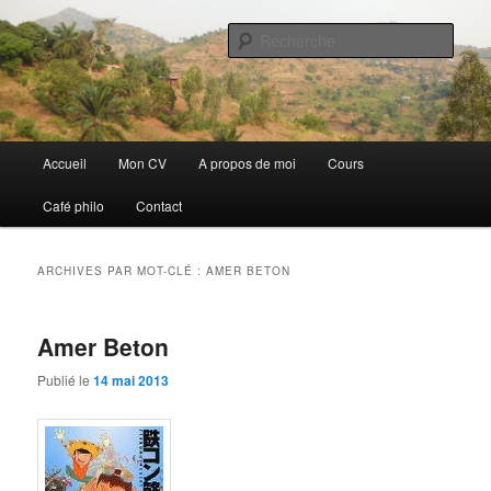
Aller
Aller
Discovery
au
au
Rech
contenu
contenu
principal
secondaire
Guillaume Nicaise
Menu
Accueil
Mon CV
A propos de moi
Cours
principal
Café philo
Contact
ARCHIVES PAR MOT-CLÉ :
AMER BETON
Amer Beton
Publié le
14 mai 2013