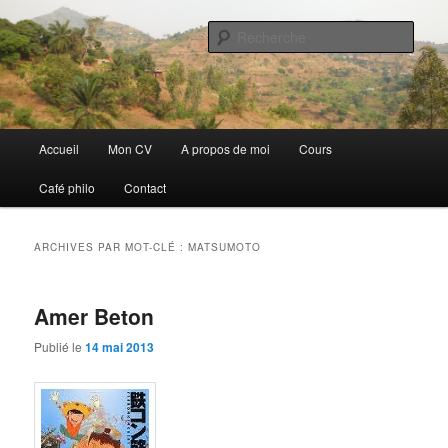
Aller
Aller
Discovery
au
au
Rech
contenu
contenu
principal
secondaire
Guillaume Nicaise
Menu
Accueil
Mon CV
A propos de moi
Cours
principal
Café philo
Contact
ARCHIVES PAR MOT-CLÉ :
MATSUMOTO
Amer Beton
Publié le
14 mai 2013