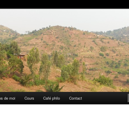
aise
os de moi
Cours
Café philo
Contact