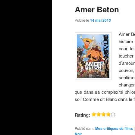
Amer Beton
Publié le
14 mai 2013
Amer Be
histoire
pour le
touche
d’amour 
pouvoir
sentime
changem
que dans sa complexité philo
soi. Comme dit Blanc dans le f
Rating:
Publié dans
Mes critiques de films
Noir