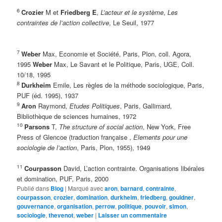
6
Crozier
M et
Friedberg E
,
L’acteur et le système
,
Les
contraintes de l’action collective
, Le Seuil, 1977
7
Weber
Max, Economie et Société, Paris, Plon, coll. Agora,
1995
Weber
Max, Le Savant et le Politique, Paris, UGE, Coll.
10/18, 1995
8
Durkheim
Emile, Les règles de la méthode sociologique, Paris,
PUF (éd. 1995), 1937
9
Aron
Raymond,
Etudes Politiques
, Paris, Gallimard,
Bibliothèque de sciences humaines, 1972
10
Parsons
T,
The structure of social action
, New York, Free
Press of Glencoe (traduction française ,
Elements pour une
sociologie de l’action
, Paris, Plon, 1955), 1949
11
Courpasson
David, L’action contrainte. Organisations libérales
et domination, PUF, Paris, 2000
Publié dans
Blog
|
Marqué avec
aron
,
barnard
,
contrainte
,
courpasson
,
crozier
,
domination
,
durkheim
,
friedberg
,
gouldner
,
gouvernance
,
organisation
,
perrow
,
politique
,
pouvoir
,
simon
,
sociologie
,
thevenot
,
weber
|
Laisser un commentaire