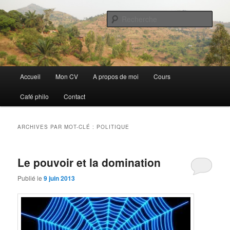
Aller
Aller
Discovery
au
au
Rech
contenu
contenu
principal
secondaire
Guillaume Nicaise
Menu
Accueil
Mon CV
A propos de moi
Cours
principal
Café philo
Contact
ARCHIVES PAR MOT-CLÉ :
POLITIQUE
Le pouvoir et la domination
Publié le
9 juin 2013