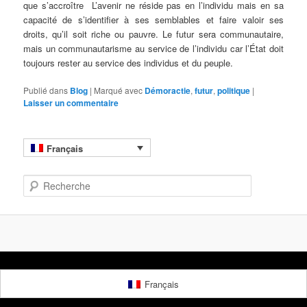
que s’accroître L’avenir ne réside pas en l’individu mais en sa
capacité de s’identifier à ses semblables et faire valoir ses
droits, qu’il soit riche ou pauvre. Le futur sera communautaire,
mais un communautarisme au service de l’individu car l’État doit
toujours rester au service des individus et du peuple.
Publié dans
Blog
|
Marqué avec
Démoractie
,
futur
,
politique
|
Laisser un commentaire
Français
R
e
c
h
e
r
c
h
Français
e