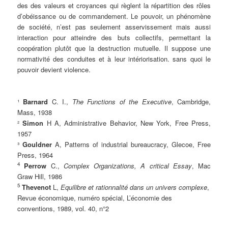
des des valeurs et croyances qui règlent la répartition des rôles
d’obéissance ou de commandement. Le pouvoir, un phénomène
de société, n’est pas seulement asservissement mais aussi
interaction pour atteindre des buts collectifs, permettant la
coopération plutôt que la destruction mutuelle. Il suppose une
normativité des conduites et à leur intériorisation. sans quoi le
pouvoir devient violence.
.
.
¹
Barnard
C. I.,
The Functions of the Executive
, Cambridge,
Mass, 1938
²
Simon
H A, Administrative Behavior, New York, Free Press,
1957
³
Gouldner
A, Patterns of industrial bureaucracy, Glecoe, Free
Press, 1964
4
Perrow
C.,
Complex Organizations, A critical Essay
, Mac
Graw Hill, 1986
5
Thevenot
L,
Equilibre et rationnalité dans un univers complexe
,
Revue économique, numéro spécial, L’économie des
conventions, 1989, vol. 40, n°2