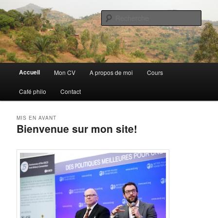
Aller
Aller
Discovery
au
au
Rech
contenu
contenu
principal
secondaire
Guillaume Nicaise
Menu
Accueil
Mon CV
A propos de moi
Cours
principal
Café philo
Contact
MIS EN AVANT
Bienvenue sur mon site!
Publié le
23 mars 2012