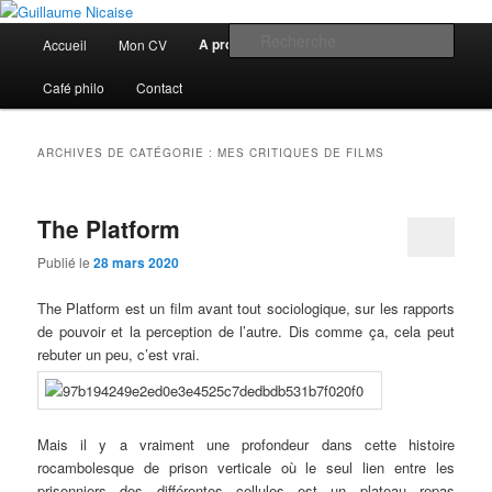
Aller
Aller
Discovery
au
au
Menu
Rech
A propos de moi
Accueil
Mon CV
Cours
contenu
contenu
principal
principal
secondaire
Guillaume Nicaise
Café philo
Contact
ARCHIVES DE CATÉGORIE :
MES CRITIQUES DE FILMS
The Platform
Publié le
28 mars 2020
The Platform est un film avant tout sociologique, sur les rapports
de pouvoir et la perception de l’autre. Dis comme ça, cela peut
rebuter un peu, c’est vrai.
Mais il y a vraiment une profondeur dans cette histoire
rocambolesque de prison verticale où le seul lien entre les
prisonniers des différentes cellules est un plateau repas