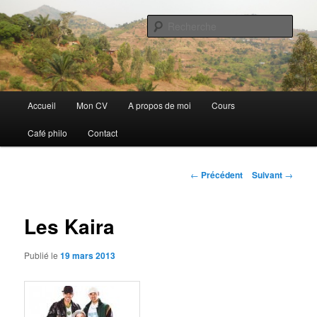
Aller
Discovery
au
Rech
contenu
principal
Guillaume Nicaise
Menu
Accueil
Mon CV
A propos de moi
Cours
principal
Café philo
Contact
Navigation
←
Précédent
Suivant
→
des
articles
Les Kaira
Publié le
19 mars 2013