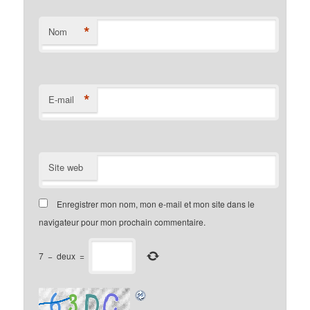
*
Nom
*
E-mail
Site web
Enregistrer mon nom, mon e-mail et mon site dans le
navigateur pour mon prochain commentaire.
7
−
deux
=