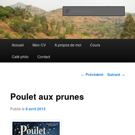
Aller
Discovery
au
Rech
contenu
principal
Guillaume Nicaise
Menu
Accueil
Mon CV
A propos de moi
Cours
principal
Café philo
Contact
Navigation
←
Précédent
Suivant
→
des
articles
Poulet aux prunes
Publié le
8 avril 2013