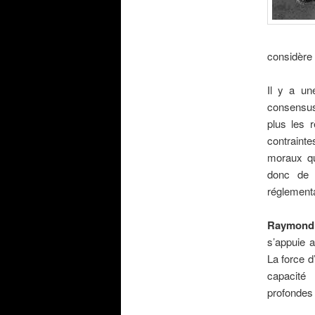
considère
.
Il y a une
consensus 
plus les r
contrainte
moraux qu
donc de c
réglementa
.
Raymond
s’appuie a
La force d
capacité
profondes
.