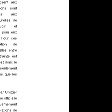
posent aux
ions sont
iées aux
turelles de
ouvoir et
c pour eux
. Pour ces
ation de
elles entre
rainte est
est donc le
 seulement
tes que les
par Crozier
e officielle
ouvernement
elations de