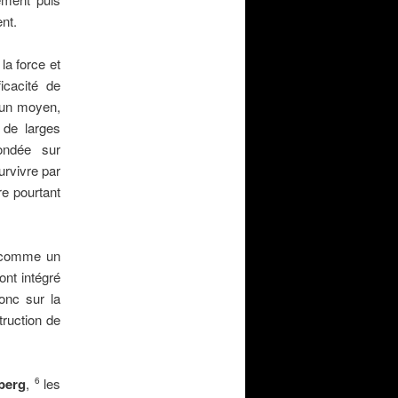
nt.
a force et
icacité de
u’un moyen,
 de larges
fondée sur
urvivre par
re pourtant
re comme un
ont intégré
donc sur la
truction de
dberg
,
les
6