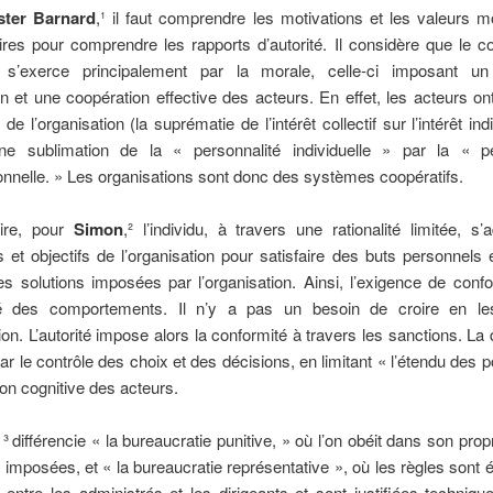
ster Barnard
,¹ il faut comprendre les motivations et les valeurs 
ires pour comprendre les rapports d’autorité. Il considère que le c
s s’exerce principalement par la morale, celle-ci imposant u
n et une coopération effective des acteurs. En effet, les acteurs ont
 de l’organisation (la suprématie de l’intérêt collectif sur l’intérêt ind
e sublimation de la « personnalité individuelle » par la « pe
onnelle. » Les organisations sont donc des systèmes coopératifs.
ire, pour
Simon
,² l’individu, à travers une rationalité limitée, s
s et objectifs de l’organisation pour satisfaire des buts personnels
des solutions imposées par l’organisation. Ainsi, l’exigence de conf
ité des comportements. Il n’y a pas un besoin de croire en l
tion. L’autorité impose alors la conformité à travers les sanctions. La
ar le contrôle des choix et des décisions, en limitant « l’étendu des p
ion cognitive des acteurs.
³
différencie « la bureaucratie punitive, » où l’on obéit dans son propr
 imposées, et « la bureaucratie représentative », où les règles sont é
entre les administrés et les dirigeants et sont justifiées techniq