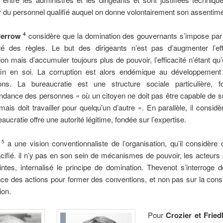
 du personnel qualifié auquel on donne volontairement son assentime
Perrow
considère que la domination des gouvernants s’impose par l
4
mité des règles. Le but des dirigeants n’est pas d’augmenter l’eff
tion mais d’accumuler toujours plus de pouvoir, l’efficacité n’étant q
in en soi. La corruption est alors endémique au développement
ions. La bureaucratie est une structure sociale particulière, 
endance des personnes « où un citoyen ne doit pas être capable de s
ais doit travailler pour quelqu’un d’autre ». En parallèle, il considè
aucratie offre une autorité légitime, fondée sur l’expertise.
t
a une vision conventionnaliste de l’organisation, qu’il considè
5
cifié. il n’y pas en son sein de mécanismes de pouvoir, les acteurs 
intes, internalisé le principe de domination. Thevenot s’interroge 
e des actions pour former des conventions, et non pas sur la cons
ion.
Pour
Crozier et Frie