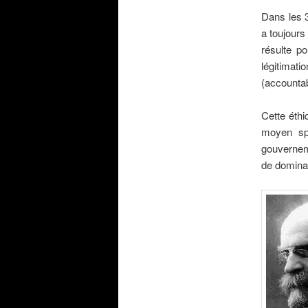
Dans les 3
a toujours
résulte po
légitimat
(accountabi
.
Cette éthi
moyen spé
gouverneme
de dominat
.