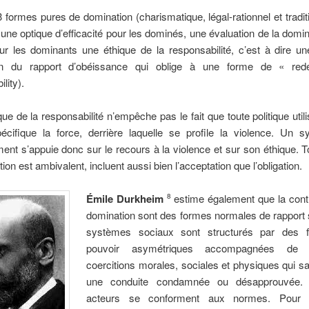
 formes pures de domination (charismatique, légal-rationnel et traditio
 une optique d’efficacité pour les dominés, une évaluation de la domina
ur les dominants une éthique de la responsabilité, c’est à dire u
ion du rapport d’obéissance qui oblige à une forme de « rede
lity).
que de la responsabilité n’empêche pas le fait que toute politique ut
cifique la force, derrière laquelle se profile la violence. Un 
nt s’appuie donc sur le recours à la violence et sur son éthique. T
ion est ambivalent, incluent aussi bien l’acceptation que l’obligation.
Émile Durkheim
estime également que la contr
8
domination sont des formes normales de rapport 
systèmes sociaux sont structurés par des 
pouvoir asymétriques accompagnées de s
coercitions morales, sociales et physiques qui s
une conduite condamnée ou désapprouvée. A
acteurs se conforment aux normes. Pour 