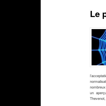
Le 
l’accepta
normalisa
nombreux 
un aperç
Thevenot, 
.