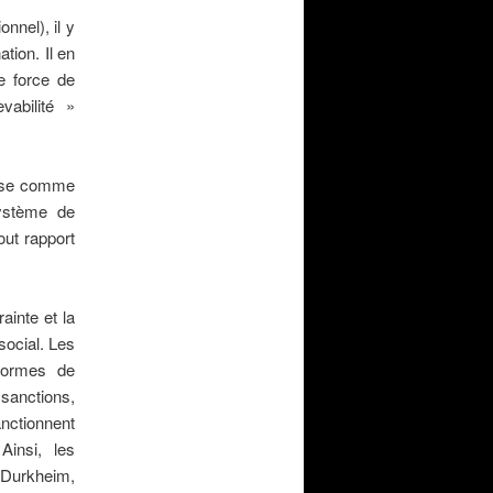
nnel), il y
tion. Il en
ne force de
vabilité »
ilise comme
système de
out rapport
ainte et la
social. Les
formes de
anctions,
anctionnent
insi, les
Durkheim,