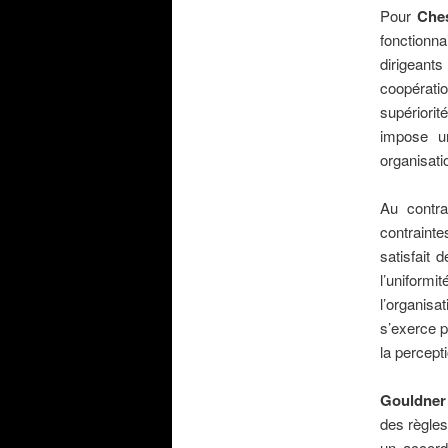
Pour
Che
fonctionna
dirigeant
coopératio
supériorité
impose un
organisati
.
Au contra
contrainte
satisfait 
l’uniform
l’organisa
s’exerce p
la percept
.
Gouldner
des règles
un accord 