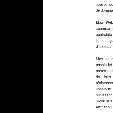
pouvoir so
de dominat
.
Max We
soumise à
contraint
l’entourag
d’obeissan
.
Max cons
possibilit
prêtes a o
de faire
résistance
possibili
obéissant
provient l
affectif ou
.