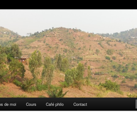
aise
os de moi
Cours
Café philo
Contact