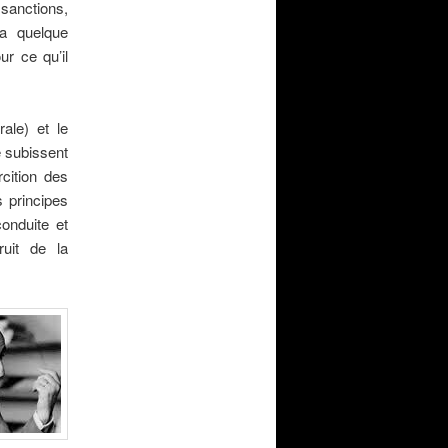
 sanctions,
e a quelque
ur ce qu’il
rale) et le
e subissent
rcition des
s principes
onduite et
ruit de la