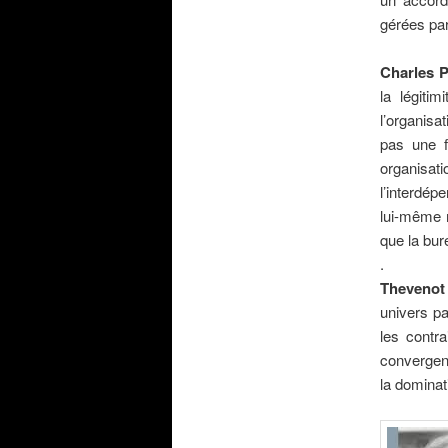
gérées par
.
Charles 
la légiti
l’organisa
pas une f
organisat
l’interdép
lui-même m
que la bure
.
Theveno
univers pa
les contra
convergenc
la dominat
.