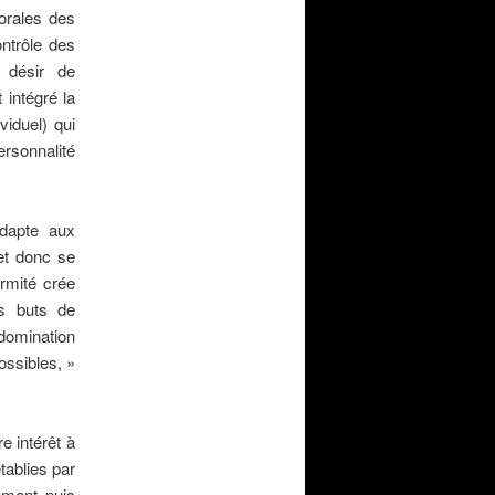
morales des
ontrôle des
n désir de
 intégré la
ividuel) qui
rsonnalité
’adapte aux
 et donc se
ormité crée
es buts de
 domination
ossibles, »
e intérêt à
tablies par
uement puis