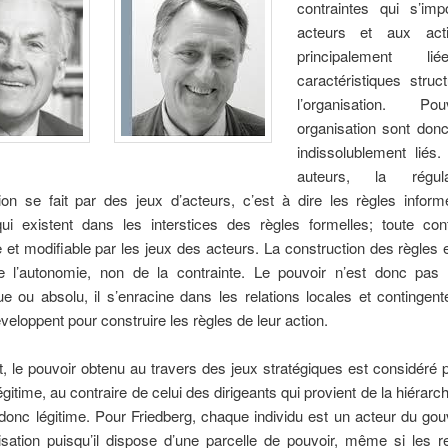
contraintes qui s’im
acteurs et aux act
principalement l
caractéristiques struc
l’organisation. P
organisation sont don
indissolublement liés
auteurs, la régul
tion se fait par des jeux d’acteurs, c’est à dire les règles inform
qui existent dans les interstices des règles formelles; toute cont
 et modifiable par les jeux des acteurs. La construction des règles 
de l’autonomie, non de la contrainte. Le pouvoir n’est donc pas
ue ou absolu, il s’enracine dans les relations locales et contingen
veloppent pour construire les règles de leur action.
 le pouvoir obtenu au travers des jeux stratégiques est considéré 
itime, au contraire de celui des dirigeants qui provient de la hiérarchi
 donc légitime. Pour Friedberg, chaque individu est un acteur du g
isation puisqu’il dispose d’une parcelle de pouvoir, même si les r