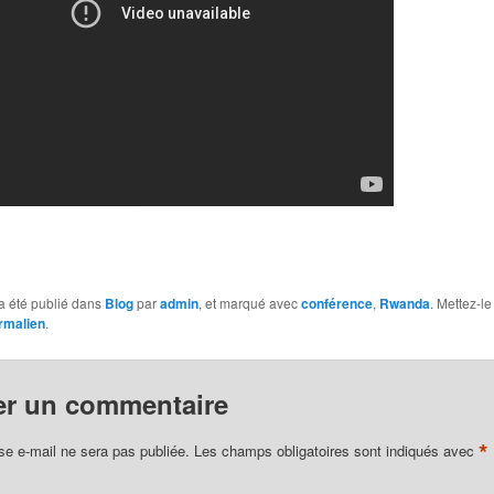
a été publié dans
Blog
par
admin
, et marqué avec
conférence
,
Rwanda
. Mettez-le
rmalien
.
er un commentaire
*
se e-mail ne sera pas publiée.
Les champs obligatoires sont indiqués avec