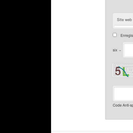
Site web
Enregis
six
−
Code Anti-