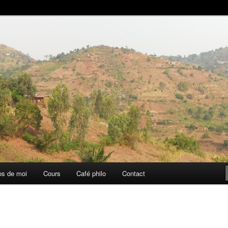
aise
os de moi
Cours
Café philo
Contact