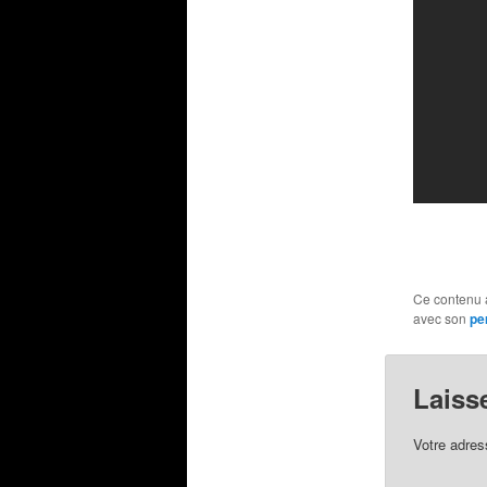
Ce contenu 
avec son
pe
Laiss
Votre adres