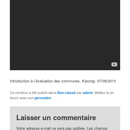
Introduction à l’évaluation des communes, Karongi, 07/09/2013
Ce contenu a été publié dans
Non classé
par
admin
. Mettez-le en
favori avec son
permalien
.
Laisser un commentaire
Votre adresse e-mail ne sera pas publiée.
Les champs