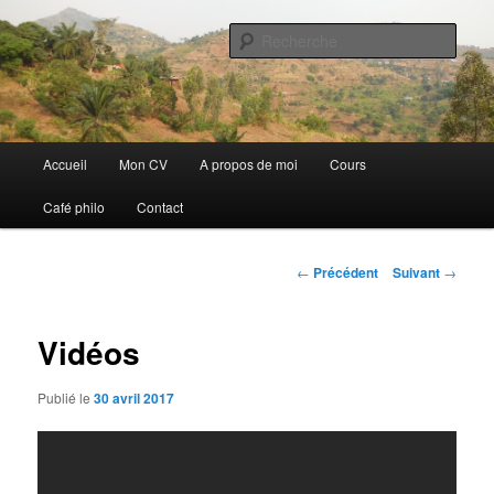
Aller
Discovery
au
Rech
contenu
principal
Guillaume Nicaise
Menu
Accueil
Mon CV
A propos de moi
Cours
principal
Café philo
Contact
Navigation
←
Précédent
Suivant
→
des
articles
Vidéos
Publié le
30 avril 2017