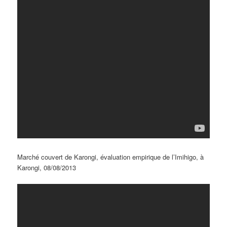
Marché couvert de Karongi, évaluation empirique de l’Imihigo, à
Karongi, 08/08/2013