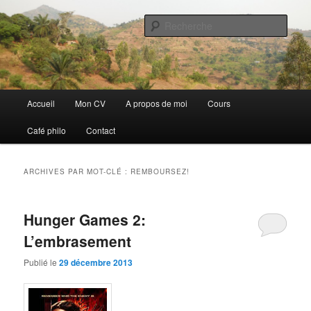
Aller
Aller
Discovery
au
au
Rech
contenu
contenu
principal
secondaire
Guillaume Nicaise
Menu
Accueil
Mon CV
A propos de moi
Cours
principal
Café philo
Contact
ARCHIVES PAR MOT-CLÉ :
REMBOURSEZ!
Hunger Games 2:
L’embrasement
Publié le
29 décembre 2013