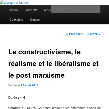
Aller
Discovery
au
Menu
Rech
Accueil
Mon CV
A propos de moi
Cours
contenu
principal
principal
Guillaume Nicaise
Café philo
Contact
Navigation
←
Précédent
Suivant
→
des
articles
Le constructivisme, le
réalisme et le libéralisme et
le post marxisme
Publié le
22 août 2014
Durée :
4 H
Résumé du cours:
Ce cours présente les différentes écoles de