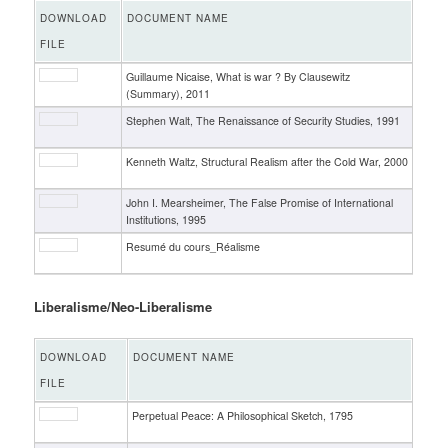
DOWNLOAD
DOCUMENT NAME
FILE
Guillaume Nicaise, What is war ? By Clausewitz
(Summary), 2011
Stephen Walt, The Renaissance of Security Studies, 1991
Kenneth Waltz, Structural Realism after the Cold War, 2000
John I. Mearsheimer, The False Promise of International
Institutions, 1995
Resumé du cours_Réalisme
Liberalisme/Neo-Liberalisme
DOWNLOAD
DOCUMENT NAME
FILE
Perpetual Peace: A Philosophical Sketch, 1795